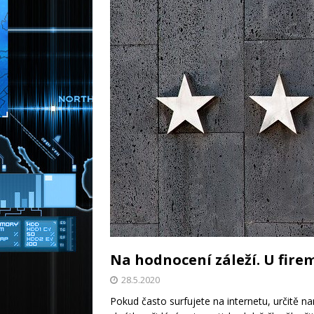
Na hodnocení záleží. U fire
28.5.2020
Pokud často surfujete na internetu, určitě na