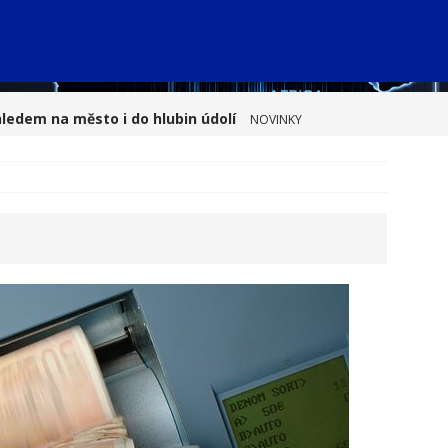
hledem na město i do hlubin údolí
NOVINKY
, výsledky a do toho diplomová práce: Realita, o
í
NOVINKY
ístup k bezpečnému a efektivnímu ukládání
vitost: Prodej bez stresu a rodinných sporů
apětí v těle a nespavost: Praktické tipy, jak si