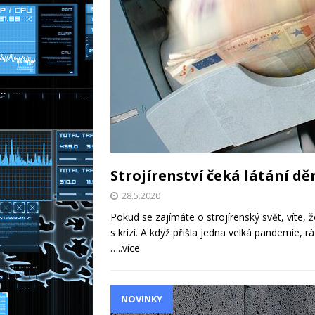
pomoci doma
NOVINKY
Strojírenství čeká látání dě
28.5.2020
Pokud se zajímáte o strojírenský svět, víte, 
s krizí. A když přišla jedna velká pandemie, r
…..více
NOVINKY