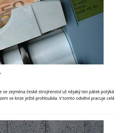
r
že se zejména české strojírenství už nějaký ten pátek potýká
ázem se krize ještě prohloubila. V tomto odvětví pracuje celá