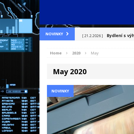
Bydlení s vý
NOVINKY
[ 21.2.2026 ]
Manažer, tým
[ 22.1.2026 ]
Home
2020
May
které se nahlas nemluv
May 2020
Moderní př
[ 31.12.2025 ]
energie
RADY A TIPY
NOVINKY
Zděděná nemo
[ 30.3.2026 ]
NOVINKY
Bolest zad, n
[ 21.2.2026 ]