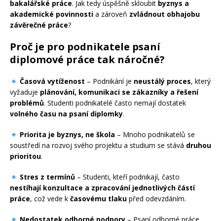
bakalářské práce
. Jak tedy úspěšně skloubit
byznys a
akademické povinnosti
a zároveň
zvládnout obhajobu
závěrečné práce
?
Proč je pro podnikatele psaní
diplomové práce tak náročné?
Časová vytíženost
– Podnikání je
neustálý proces
, který
vyžaduje
plánování, komunikaci se zákazníky a řešení
problémů
. Studenti podnikatelé často nemají dostatek
volného času na psaní diplomky
.
Priorita je byznys, ne škola
– Mnoho podnikatelů se
soustředí na rozvoj svého projektu a studium se stává
druhou
prioritou
.
Stres z termínů
– Studenti, kteří podnikají, často
nestíhají konzultace a zpracování jednotlivých částí
práce
, což vede k
časovému tlaku
před odevzdáním.
Nedostatek odborné podpory
– Psaní odborné práce