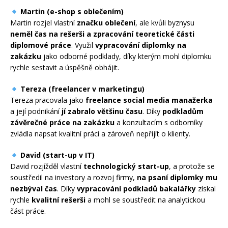
Martin (e-shop s oblečením)
Martin rozjel vlastní
značku oblečení
, ale kvůli byznysu
neměl čas na rešerši a zpracování teoretické části
diplomové práce
. Využil
vypracování diplomky na
zakázku
jako odborné podklady, díky kterým mohl diplomku
rychle sestavit a úspěšně obhájit.
Tereza (freelancer v marketingu)
Tereza pracovala jako
freelance social media manažerka
a její podnikání
jí zabralo většinu času
. Díky
podkladům
závěrečné práce na zakázku
a konzultacím s odborníky
zvládla napsat kvalitní práci a zároveň nepřijít o klienty.
David (start-up v IT)
David rozjížděl vlastní
technologický start-up
, a protože se
soustředil na investory a rozvoj firmy,
na psaní diplomky mu
nezbýval čas
. Díky
vypracování podkladů bakalářky
získal
rychle
kvalitní rešerši
a mohl se soustředit na analytickou
část práce.