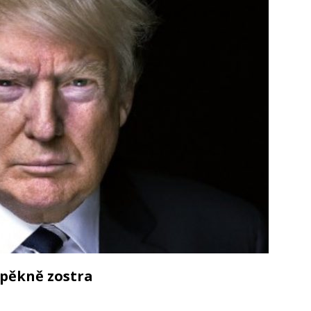
ístup k bezpečnému a efektivnímu ukládání
vitost: Prodej bez stresu a rodinných sporů
 pěkně zostra