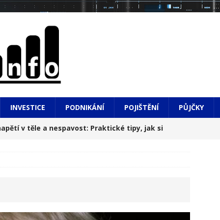
INVESTICE
PODNIKÁNÍ
POJIŠTĚNÍ
PŮJČKY
apětí v těle a nespavost: Praktické tipy, jak si
hledem na město i do hlubin údolí
NOVINKY
, výsledky a do toho diplomová práce: Realita, o
í
NOVINKY