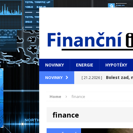
NOVINKY
ENERGIE
HYPOTÉKY
Bolest zad, n
NOVINKY
[ 21.2.2026 ]
pomoci doma
NOVINKY
Home
finance
Bydlení s vý
[ 21.2.2026 ]
finance
Manažer, tým
[ 22.1.2026 ]
které se nahlas nemluv