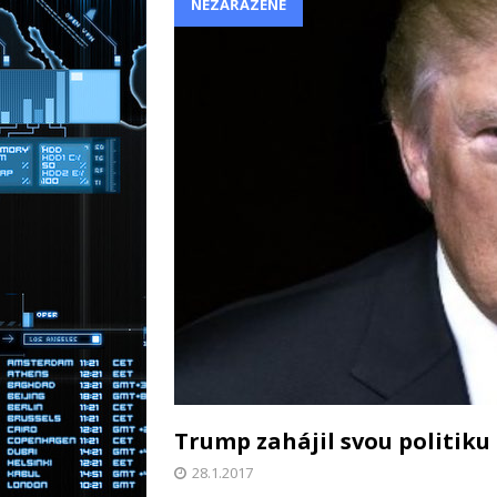
NEZAŘAZENÉ
Moderní př
[ 31.12.2025 ]
energie
RADY A TIPY
Zděděná nemo
[ 30.3.2026 ]
NOVINKY
Trump zahájil svou politiku
28.1.2017