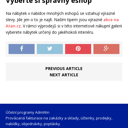
Vyberte si správný eshop
Na nábytek v nabídce mnohých eshopů se vztahují výrazné
slevy. Jde jen o to je najít. Naším tipem jsou výrazné
akce na
Atan.cz
. V rámci výprodejů si v této internetové nákupní galerii
vyberete nábytek určený do jakéhokoli interiéru.
PREVIOUS ARTICLE
NEXT ARTICLE
Účetní programy AdmWin
Provázaná fakturace na zakázky a sklady, účtenky, prodejky,
nabídky, objednávky, poptávky.