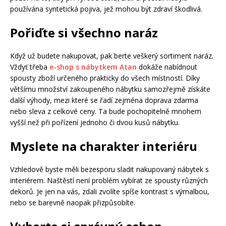
používána syntetická pojiva, jež mohou být zdraví škodlivá.
Pořiďte si všechno naráz
Když už budete nakupovat, pak berte veškerý sortiment naráz.
Vždyť třeba
e-shop s nábytkem Atan
dokáže nabídnout
spousty zboží určeného prakticky do všech místností. Díky
většímu množství zakoupeného nábytku samozřejmě získáte
další výhody, mezi které se řadí zejména doprava zdarma
nebo sleva z celkové ceny. Ta bude pochopitelně mnohem
vyšší než při pořízení jednoho či dvou kusů nábytku.
Myslete na charakter interiéru
Vzhledově byste měli bezesporu sladit nakupovaný nábytek s
interiérem. Naštěstí není problém vybírat ze spousty různých
dekorů. Je jen na vás, zdali zvolíte spíše kontrast s výmalbou,
nebo se barevně naopak přizpůsobíte.