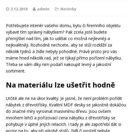
3.12.2018
admin
Novinky
Potřebujete interiér vašeho domu, bytu či firemního objektu
vybavit tím správný nábytkem? Pak zcela jistě budete
přemýšlet nad tím, jak to udělat co možná nejlevněji a
nejkvalitněji. Rozhodně nechcete, aby se stůl rozklížil za
několik týdnů a židle nebyly pohodlné. Právě proto pro vás
máme hned několik rad, jež se týkají přímo pořízení nábytku.
Třeba se vám díky nim podaří nakoupit levný a jakostní
sortiment.
Na materiálu lze ušetřit hodně
Určitě ale ne na úkor kvality. Je jasné, že není problém pořídit
nábytek z dřevotřísky. Kvalitní MDF desky se jakostně dokážou
do značné míry vyrovnat masivnímu dřevu. Jsou ovšem
mnohem lehčí a pořizovací cena nábytku z dřevotřísky se
pohybuje v úplně jiných relacích. I tady je ale zapotřebí dát si
pozor na to, aby při výrobě stolů, židlí či postelí nebyla