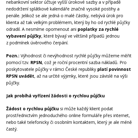
nebankovní sektor účtuje vyšší úrokové sazby a v případě
nedodržení splátkové kalendáře značně vysoké postihy a
penále. Jelikož se ale jedná o malé částky, nebývá úrok pro
klienta až tak velkým problémem, který by ho od rychlé půjčky
odradil. A nesmíme opomenout ani
poplatky za rychlé
vybavení půjčky
, které bývají ve většině případů jednou
z podmínek úvěrového čerpání.
Pozn.:
Výhodnost či nevýhodnost rychlé půjčky můžeme měřit
pomocí tzv.
RPSN
, což je roční procentní sazba nákladů. Pro
poskytovatele půjčky v rámci České republiky
platí povinnost
RPSN uvádět
, až na určité výjimky, které jsou závislé na výši
půjčky.
Jak probíhá vyřízení žádosti o rychlou půjčku
Žádost o rychlou půjčku
si může každý klient podat
prostřednictvím jednoduchého online formuláře přes internet,
nebo také telefonicky či osobním kontaktem, který je ale méně
častý.