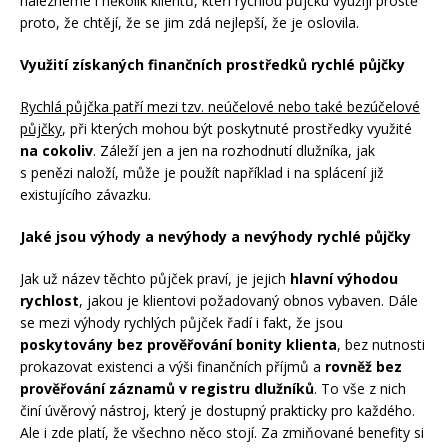
nalezneme i několik klientů, kteří rychlou půjčku využijí prostě
proto, že chtějí, že se jim zdá nejlepší, že je oslovila.
Využití získaných finančních prostředků rychlé půjčky
Rychlá půjčka patří mezi tzv. neúčelové nebo také bezúčelové
půjčky
, při kterých mohou být poskytnuté prostředky využité
na cokoliv
. Záleží jen a jen na rozhodnutí dlužníka, jak
s penězi naloží, může je použít například i na splácení již
existujícího závazku.
Jaké jsou výhody a nevýhody a nevýhody rychlé půjčky
Jak už název těchto půjček praví, je jejich
hlavní výhodou
rychlost
, jakou je klientovi požadovaný obnos vybaven. Dále
se mezi výhody rychlých půjček řadí i fakt, že jsou
poskytovány bez prověřování bonity klienta
, bez nutnosti
prokazovat existenci a výši finančních příjmů a
rovněž bez
prověřování záznamů v registru dlužníků
. To vše z nich
činí úvěrový nástroj, který je dostupný prakticky pro každého.
Ale i zde platí, že všechno něco stojí. Za zmiňované benefity si