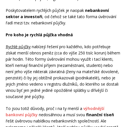
Poskytovatelem rychlých půjček je naopak
nebankovní
sektor a investoři
, od čehož se také tato forma úvěrování
řadí mezi tzv. nebankovní půjčky.
Pro koho je rychlá půjčka vhodná
Rychlé půjčky
nabízejí řešení pro každého, kdo potřebuje
získat menší obnos peněz (cca do výše 250 tisíc korun) během
pár hodin. Této formy úvěrování mohou využít i tací klienti,
kteří nemají finanční příjem (nezaměstnaní, studenti) nebo
není jeho výše nikterak závratná (ženy na mateřské dovolené,
penzisté) či by jej obtížně prokazovali (podnikatelé), nebo je
jejich jméno vedeno v registru dlužníků, do kterého se dostali
vinou byť jen jedné jediné opožděné splátky u dřívější či
současné jiné půjčky.
To jsou totiž důvody, proč i na ty menší a
výhodnější
bankovní půjčky
nedosáhnou a musí svou
finanční tíseň
řešit úvěrovou nabídkou nebankovních společností. Ale