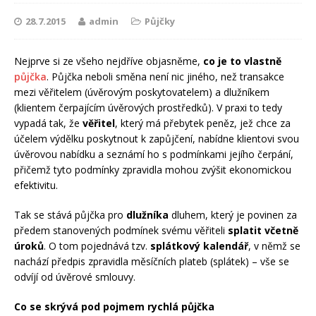
28.7.2015
admin
Půjčky
Nejprve si ze všeho nejdříve objasněme,
co je to vlastně
půjčka
. Půjčka neboli směna není nic jiného, než transakce
mezi věřitelem (úvěrovým poskytovatelem) a dlužníkem
(klientem čerpajícím úvěrových prostředků). V praxi to tedy
vypadá tak, že
věřitel
, který má přebytek peněz, jež chce za
účelem výdělku poskytnout k zapůjčení, nabídne klientovi svou
úvěrovou nabídku a seznámí ho s podmínkami jejího čerpání,
přičemž tyto podmínky zpravidla mohou zvýšit ekonomickou
efektivitu.
Tak se stává půjčka pro
dlužníka
dluhem, který je povinen za
předem stanovených podmínek svému věřiteli
splatit včetně
úroků
. O tom pojednává tzv.
splátkový kalendář
, v němž se
nachází předpis zpravidla měsíčních plateb (splátek) – vše se
odvíjí od úvěrové smlouvy.
Co se skrývá pod pojmem rychlá půjčka