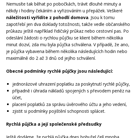
Nemusíte tak běhat po pobočkách, trávit dlouhé minuty a
někdy i hodiny čekáním a vyřizováním u přepážek. Veškeré
náležitosti vyřídíte z pohodlí domova
. Jsou k tomu
zapotřebí jen dva doklady totožnosti, takže vedle občanského
průkazu ještě například řidičský průkaz nebo cestovní pas. Po
odeslání žádosti o rychlou půjčku se klient během několika
minut dozví, zda mu byla půjčka schválena. V případě, že ano,
je půjčka vybavena během několika následujících hodin nebo
maximálně do 2 až 3 dnů od jejího schválení.
Obecné podmínky rychlé půjčky jsou následující:
jednorázové uhrazení poplatku za poskytnutí rychlé půjčky,
případně i úhrada nákladů spojených s převodem peněz na
účet,
placení poplatků za správu úvěrového účtu a jeho vedení,
zjistit si podmínky pojištění schopnosti splácet.
Rychlá půjčka a její společenské předsudky
Ještě dodáme, že rychlá půjčka dnes bohužel čelí mnoha