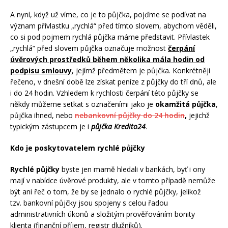
A nyní, když už víme, co je to půjčka, pojďme se podívat na
význam přívlastku „rychlá“ před tímto slovem, abychom věděli,
co si pod pojmem rychlá půjčka máme představit. Přívlastek
„rychlá“ před slovem půjčka označuje možnost
čerpání
úvěrových prostředků během několika mála hodin od
podpisu smlouvy
, jejímž předmětem je půjčka. Konkrétněji
řečeno, v dnešní době lze získat peníze z půjčky do tří dnů, ale
i do 24 hodin. Vzhledem k rychlosti čerpání této půjčky se
někdy můžeme setkat s označeními jako je
okamžitá půjčka
,
půjčka ihned, nebo
nebankovní půjčky do 24 hodin
,
jejichž
typickým zástupcem je i
půjčka Kredito24
.
Kdo je poskytovatelem rychlé půjčky
Rychlé půjčky
byste jen marně hledali v bankách, byť i ony
mají v nabídce úvěrové produkty, ale v tomto případě nemůže
být ani řeč o tom, že by se jednalo o rychlé půjčky, jelikož
tzv. bankovní půjčky jsou spojeny s celou řadou
administrativních úkonů a složitým prověřováním bonity
klienta (finanční příjem, registr dlužníků).