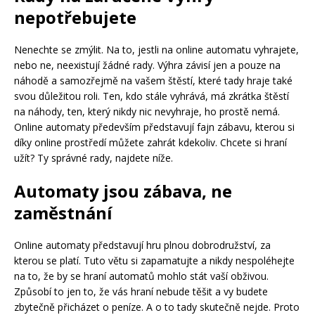
nepotřebujete
Nenechte se zmýlit. Na to, jestli na online automatu vyhrajete,
nebo ne, neexistují žádné rady. Výhra závisí jen a pouze na
náhodě a samozřejmě na vašem štěstí, které tady hraje také
svou důležitou roli. Ten, kdo stále vyhrává, má zkrátka štěstí
na náhody, ten, který nikdy nic nevyhraje, ho prostě nemá.
Online automaty především představují fajn zábavu, kterou si
díky online prostředí můžete zahrát kdekoliv. Chcete si hraní
užít? Ty správné rady, najdete níže.
Automaty jsou zábava, ne
zaměstnání
Online automaty představují hru plnou dobrodružství, za
kterou se platí. Tuto větu si zapamatujte a nikdy nespoléhejte
na to, že by se hraní automatů mohlo stát vaší obživou.
Způsobí to jen to, že vás hraní nebude těšit a vy budete
zbytečně přicházet o peníze. A o to tady skutečně nejde. Proto