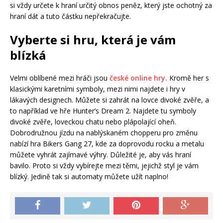
si vždy určete k hraní určitý obnos peněz, který jste ochotný za
hraní dát a tuto částku nepřekračujte.
Vyberte si hru, která je vám
blízká
Velmi oblíbené mezi hráči jsou
české online hry.
Kromě her s
klasickými karetními symboly, mezi nimi najdete i hry v
lákavých designech. Můžete si zahrát na lovce divoké zvěře, a
to například ve hře Hunter’s Dream 2. Najdete tu symboly
divoké zvěře, loveckou chatu nebo plápolající oheň.
Dobrodružnou jízdu na nablýskaném chopperu pro změnu
nabízí hra Bikers Gang 27, kde za doprovodu rocku a metalu
můžete vyhrát zajímavé výhry. Důležité je, aby vás hraní
bavilo. Proto si vždy vybírejte mezi těmi, jejichž styl je vám
blízký. Jedině tak si automaty můžete užít naplno!