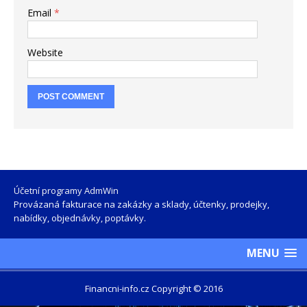
Email
*
Website
Účetní programy AdmWin
Provázaná fakturace na zakázky a sklady, účtenky, prodejky,
nabídky, objednávky, poptávky.
MENU
Financni-info.cz Copyright © 2016