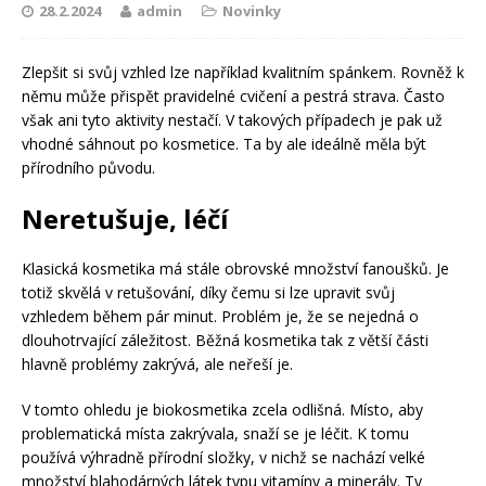
28.2.2024
admin
Novinky
Zlepšit si svůj vzhled lze například kvalitním spánkem. Rovněž k
němu může přispět pravidelné cvičení a pestrá strava. Často
však ani tyto aktivity nestačí. V takových případech je pak už
vhodné sáhnout po kosmetice. Ta by ale ideálně měla být
přírodního původu.
Neretušuje, léčí
Klasická kosmetika má stále obrovské množství fanoušků. Je
totiž skvělá v retušování, díky čemu si lze upravit svůj
vzhledem během pár minut. Problém je, že se nejedná o
dlouhotrvající záležitost. Běžná kosmetika tak z větší části
hlavně problémy zakrývá, ale neřeší je.
V tomto ohledu je biokosmetika zcela odlišná. Místo, aby
problematická místa zakrývala, snaží se je léčit. K tomu
používá výhradně přírodní složky, v nichž se nachází velké
množství blahodárných látek typu vitamíny a minerály. Ty