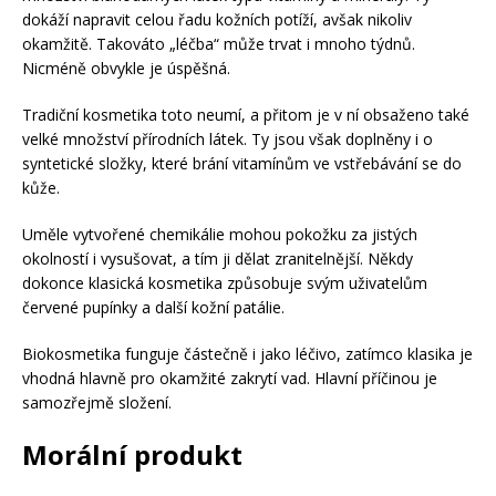
dokáží napravit celou řadu kožních potíží, avšak nikoliv
okamžitě. Takováto „léčba“ může trvat i mnoho týdnů.
Nicméně obvykle je úspěšná.
Tradiční kosmetika toto neumí, a přitom je v ní obsaženo také
velké množství přírodních látek. Ty jsou však doplněny i o
syntetické složky, které brání vitamínům ve vstřebávání se do
kůže.
Uměle vytvořené chemikálie mohou pokožku za jistých
okolností i vysušovat, a tím ji dělat zranitelnější. Někdy
dokonce klasická kosmetika způsobuje svým uživatelům
červené pupínky a další kožní patálie.
Biokosmetika funguje částečně i jako léčivo, zatímco klasika je
vhodná hlavně pro okamžité zakrytí vad. Hlavní příčinou je
samozřejmě složení.
Morální produkt