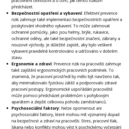
pracovními činnostmi a o tom, jak těmto rizikům
předcházet.
Bezpečnostní opatření a vybavení
: Efektivní prevence
rizik zahrnuje také implementaci bezpečnostních opatření a
poskytování vhodného vybavení. To může zahrnovat
ochranné pomůcky, jako jsou helmy, brýle, rukavice,
ochranné oděvy, ale také bezpečnostní značení, zábrany a
nouzové východy. Je důležité zajistit, aby bylo veškeré
vybavení pravidelně kontrolováno a udržováno v dobrém
stavu.
Ergonomie a zdraví
: Prevence rizik na pracovišti zahrnuje
také zajištění ergonomických pracovních podmínek. To
znamená, že pracovní prostředí by mělo být navrženo tak,
aby minimalizovalo fyzickou zátěž a podporovalo zdravé
pracovní postupy. Ergonomické uspořádání pracoviště
může pomoci předcházet problémům s pohybovým
aparátem a zlepšit celkovou pohodu zaměstnanců.
Psychosociální faktory
: Nelze opomenout ani
psychosociální faktory, které mohou mít významný dopad
na bezpečnost a zdraví na pracovišti. Stres, pracovní tlak,
šikana nebo konflikty mohou vést k psychickému vyčerpání