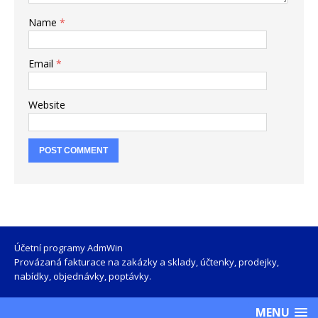
Name
*
Email
*
Website
Účetní programy AdmWin
Provázaná fakturace na zakázky a sklady, účtenky, prodejky,
nabídky, objednávky, poptávky.
MENU