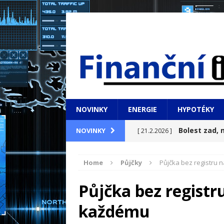
NOVINKY
ENERGIE
HYPOTÉKY
Bolest zad, n
NOVINKY
[ 21.2.2026 ]
pomoci doma
NOVINKY
Home
Půjčky
Půjčka bez registru
Bydlení s vý
[ 21.2.2026 ]
Půjčka bez registr
Manažer, tým
[ 22.1.2026 ]
každému
které se nahlas nemluv