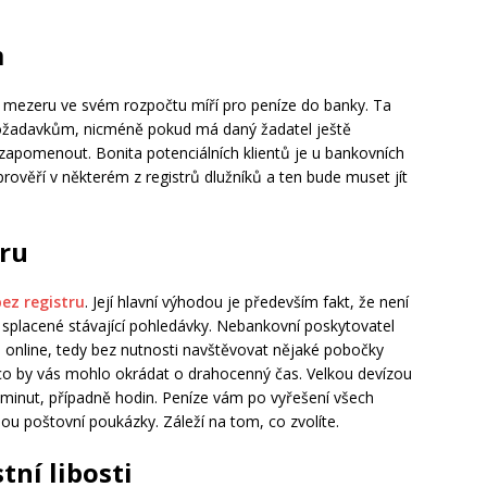
m
rýt mezeru ve svém rozpočtu míří pro peníze do banky. Ta
požadavkům, nicméně pokud má daný žadatel ještě
zapomenout. Bonita potenciálních klientů je u bankovních
rověří v některém z registrů dlužníků a ten bude muset jít
tru
ez registru
. Její hlavní výhodou je především fakt, že není
te splacené stávající pohledávky. Nebankovní poskytovatel
e online, tedy bez nutnosti navštěvovat nějaké pobočky
 co by vás mohlo okrádat o drahocenný čas. Velkou devízou
ka minut, případně hodin. Peníze vám po vyřešení všech
ou poštovní poukázky. Záleží na tom, co zvolíte.
tní libosti