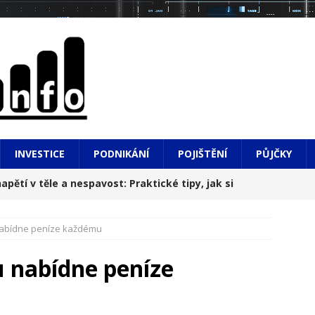
INVESTICE
PODNIKÁNÍ
POJIŠTĚNÍ
PŮJČKY
apětí v těle a nespavost: Praktické tipy, jak si
 nabídne peníze každému
hledem na město i do hlubin údolí
NOVINKY
u nabídne peníze
, výsledky a do toho diplomová práce: Realita, o
í
NOVINKY