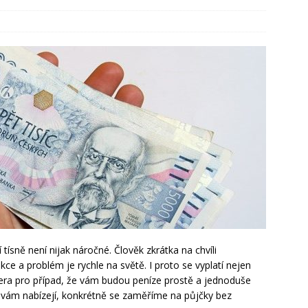
ístup k bezpečnému a efektivnímu ukládání
vitost: Prodej bez stresu a rodinných sporů
ísně není nijak náročné. Člověk zkrátka na chvíli
ce a problém je rychle na světě. I proto se vyplatí nejen
rtnera pro případ, že vám budou peníze prostě a jednoduše
 vám nabízejí, konkrétně se zaměříme na půjčky bez