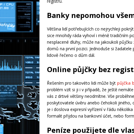
registru.
Banky nepomohou vše
Většina lidí potřebujících co nejrychleji pok
sice mnohdy ráda vyhoví i méně tradičním 
nesplacené dluhy, může na jakoukoli půjčku 
domů na první pozici. Jednoduše si žadatele p
lidově řečeno o dům dál.
Online půjčky bez regis
Řešením pro takovéto lidi může být
půjčka b
problém vzít si ji i v případě, že ještě nemá
vás z drtivé většiny neodmítne. Vše proběhn
poskytovatele úvěru anebo čehokoli jiného,
je i doslova expresní vyřízení v řádu několi
formalit přijdou na bankovní účet, nebo form
Peníze použijete dle vlas