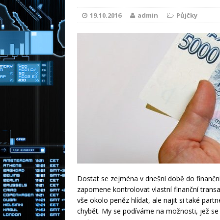
Moderní př
[ 31.12.2025 ]
19.10.2016
admin
Půjčky
energie
RADY A TIPY
Zděděná nemo
[ 30.3.2026 ]
NOVINKY
Dostat se zejména v dnešní době do finanční t
zapomene kontrolovat vlastní finanční transak
vše okolo peněz hlídat, ale najit si také pa
chybět. My se podíváme na možnosti, jež se