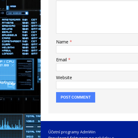
Name
*
Email
*
Website
Účetní programy AdmWin