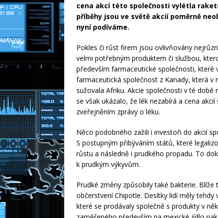
cena akcí této společnosti vylétla raket
příběhy jsou ve světě akcií poměrně neo
nyní podíváme.
Pokles či růst firem jsou ovlivňovány nejrůz
velmi potřebným produktem či službou, kterou
především farmaceutické společnosti, které v
farmaceutická společnost z Kanady, která v r
sužovala Afriku. Akcie společnosti v té době
se však ukázalo, že lék nezabírá a cena akcií
zveřejněním zprávy o léku.
Něco podobného zažili i investoři do akcií 
S postupným přibýváním států, které legaliz
růstu a následně i prudkého propadu. To dokl
k prudkým výkyvům.
Prudké změny způsobily také bakterie. Blíže 
občerstvení Chipotle. Desítky lidí měly tehdy 
které se prodávaly společně s produkty v ně
zaměřeného především na mexické jídlo pak 