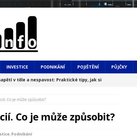
INVESTICE
PODNIKÁNÍ
POJIŠTĚNÍ
PŮJČKY
apětí v těle a nespavost: Praktické tipy, jak si
cií. Co je může způsobit?
hledem na město i do hlubin údolí
NOVINKY
cií. Co je může způsobit?
, výsledky a do toho diplomová práce: Realita, o
í
NOVINKY
stice
,
Podnikání