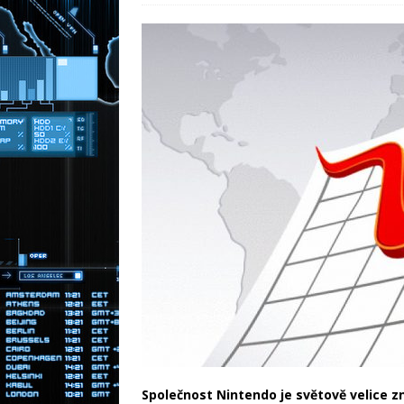
Moderní př
[ 31.12.2025 ]
energie
RADY A TIPY
Zděděná nemo
[ 30.3.2026 ]
NOVINKY
Společnost Nintendo je světově velice 