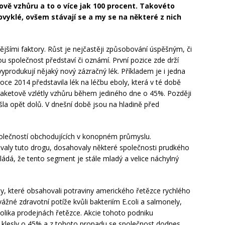
ově vzhůru a to o více jak 100 procent. Takovéto
bvyklé, ovšem stávají se a my se na některé z nich
nějšími faktory. Růst je nejčastěji způsobování úspěšným, či
 společnost představí či oznámí. První pozice zde drží
yprodukují nějaký nový zázračný lék. Příkladem je i jedna
oce 2014 představila lék na léčbu eboly, která v té době
 raketově vzlétly vzhůru během jediného dne o 45%. Později
 šla opět dolů. V dnešní době jsou na hladině před
společností obchodujících v konopném průmyslu.
ovaly tuto drogu, dosahovaly některé společnosti prudkého
ádá, že tento segment je stále mladý a velice náchylný
ty, které obsahovali potraviny amerického řetězce rychlého
vážné zdravotní potíže kvůli bakteriím E.coli a salmonely,
kolika prodejnách řetězce. Akcie tohoto podniku
klesly o 45% a z tohoto propadu se společnost dodnes