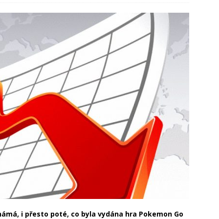
ístup k bezpečnému a efektivnímu ukládání
vitost: Prodej bez stresu a rodinných sporů
známá, i přesto poté, co byla vydána hra Pokemon Go