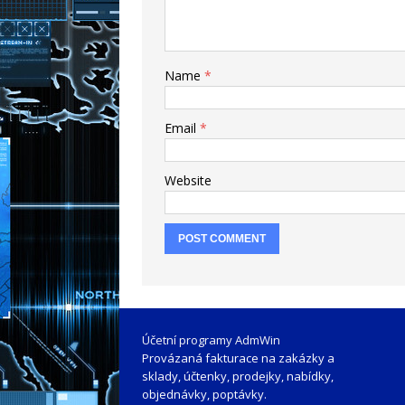
Name
*
Email
*
Website
Účetní programy AdmWin
Provázaná fakturace na zakázky a
sklady, účtenky, prodejky, nabídky,
objednávky, poptávky.