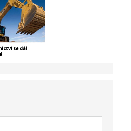
ictví se dál
á