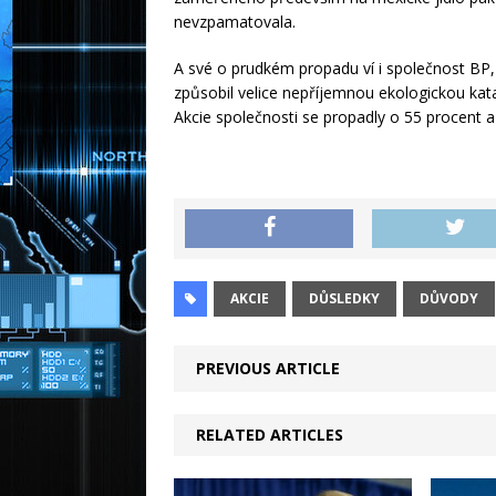
nevzpamatovala.
A své o prudkém propadu ví i společnost BP,
způsobil velice nepříjemnou ekologickou kata
Akcie společnosti se propadly o 55 procent a 
AKCIE
DŮSLEDKY
DŮVODY
PREVIOUS ARTICLE
RELATED ARTICLES