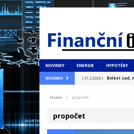
NOVINKY
ENERGIE
HYPOTÉKY
Bolest zad, n
NOVINKY
[ 21.2.2026 ]
pomoci doma
NOVINKY
Home
propočet
Bydlení s vý
[ 21.2.2026 ]
propočet
Manažer, tým
[ 22.1.2026 ]
které se nahlas nemluv