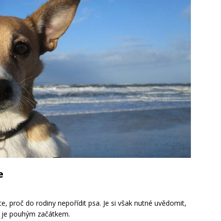
ístup k bezpečnému a efektivnímu ukládání
vitost: Prodej bez stresu a rodinných sporů
e
ce, proč do rodiny nepořídit psa. Je si však nutné uvědomit,
ku je pouhým začátkem.