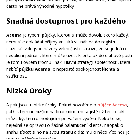
často ne právě výhodné hypotéky.
Snadná dostupnost pro každého
Acema
je typem půjčky, kterou si může dovolit skoro každý,
nemusíte dokládat příjmy ani ukázat náhled do registru
dlužníků. Zde jsou názory velmi často takové, že se jedná o
nesolidní jednání, které může uvést klienta až do dluhové pasti.
Je tomu ovšem trochu jinak. Hlavní strategií společnosti, která
nabízí
půjčku Acema
je naprostá spokojenost klienta a
vstřícnost.
Nízké úroky
A pak jsou tu nízké úroky. Pokud hovoříme o
půjčce Acema
,
patří k těm nejnižším na finančním trhu a jistě už tento fakt
může být tím rozhodujícím při vašem výběru. Nebojte se,
nejedná se opravdu o žádné balamucení klienta, naopak o
snahu získat si ho na svou stranu a dát mu o něco více než je
tomu v běžných bankách.