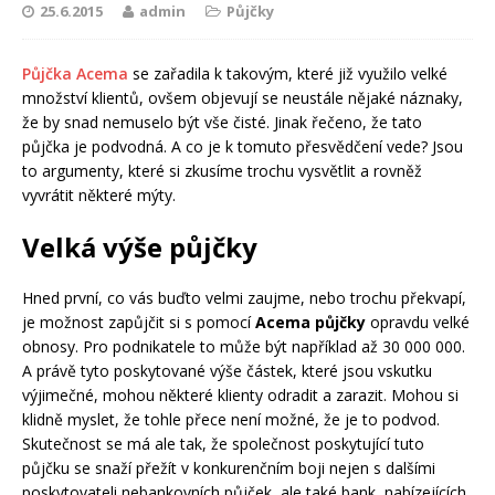
25.6.2015
admin
Půjčky
Půjčka Acema
se zařadila k takovým, které již využilo velké
množství klientů, ovšem objevují se neustále nějaké náznaky,
že by snad nemuselo být vše čisté. Jinak řečeno, že tato
půjčka je podvodná. A co je k tomuto přesvědčení vede? Jsou
to argumenty, které si zkusíme trochu vysvětlit a rovněž
vyvrátit některé mýty.
Velká výše půjčky
Hned první, co vás buďto velmi zaujme, nebo trochu překvapí,
je možnost zapůjčit si s pomocí
Acema půjčky
opravdu velké
obnosy. Pro podnikatele to může být například až 30 000 000.
A právě tyto poskytované výše částek, které jsou vskutku
výjimečné, mohou některé klienty odradit a zarazit. Mohou si
klidně myslet, že tohle přece není možné, že je to podvod.
Skutečnost se má ale tak, že společnost poskytující tuto
půjčku se snaží přežít v konkurenčním boji nejen s dalšími
poskytovateli nebankovních půjček, ale také bank, nabízejících