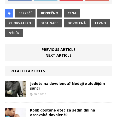
BEZPEČÍ
BEZPEČNO
CENA
CHORVATSKO
DESTINACE
DOVOLENÁ
LEVNO
VÝBĚR
PREVIOUS ARTICLE
NEXT ARTICLE
RELATED ARTICLES
Jedete na dovolenou? Nedejte zlodějům
šanci
30.6.2016
Kolik dostane otec za sedm dní na
otcovské dovolené?