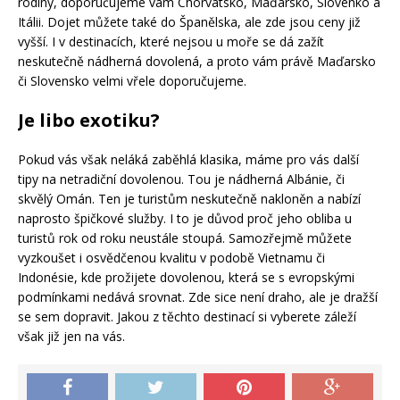
rodiny, doporučujeme vám Chorvatsko, Maďarsko, Slovenko a
Itálii. Dojet můžete také do Španělska, ale zde jsou ceny již
vyšší. I v destinacích, které nejsou u moře se dá zažít
neskutečně nádherná dovolená, a proto vám právě Maďarsko
či Slovensko velmi vřele doporučujeme.
Je libo exotiku?
Pokud vás však neláká zaběhlá klasika, máme pro vás další
tipy na netradiční dovolenou. Tou je nádherná Albánie, či
skvělý Omán. Ten je turistům neskutečně nakloněn a nabízí
naprosto špičkové služby. I to je důvod proč jeho obliba u
turistů rok od roku neustále stoupá. Samozřejmě můžete
vyzkoušet i osvědčenou kvalitu v podobě Vietnamu či
Indonésie, kde prožijete dovolenou, která se s evropskými
podmínkami nedává srovnat. Zde sice není draho, ale je dražší
se sem dopravit. Jakou z těchto destinací si vyberete záleží
však již jen na vás.