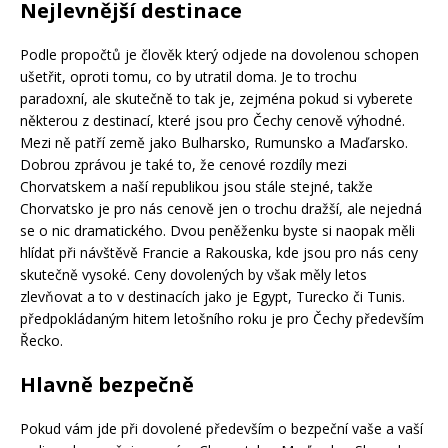
Nejlevnější destinace
Podle propočtů je člověk který odjede na dovolenou schopen
ušetřit, oproti tomu, co by utratil doma. Je to trochu
paradoxní, ale skutečně to tak je, zejména pokud si vyberete
některou z destinací, které jsou pro Čechy cenově výhodné.
Mezi ně patří země jako Bulharsko, Rumunsko a Maďarsko.
Dobrou zprávou je také to, že cenové rozdíly mezi
Chorvatskem a naší republikou jsou stále stejné, takže
Chorvatsko je pro nás cenově jen o trochu dražší, ale nejedná
se o nic dramatického. Dvou peněženku byste si naopak měli
hlídat při návštěvě Francie a Rakouska, kde jsou pro nás ceny
skutečně vysoké. Ceny dovolených by však měly letos
zlevňovat a to v destinacích jako je Egypt, Turecko či Tunis.
předpokládaným hitem letošního roku je pro Čechy především
Řecko.
Hlavně bezpečně
Pokud vám jde při dovolené především o bezpeční vaše a vaší