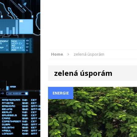
Moderní př
[ 31.12.2025 ]
energie
RADY A TIPY
Zděděná nemo
[ 30.3.2026 ]
NOVINKY
Home
zelená úsporám
zelená úsporám
ENERGIE