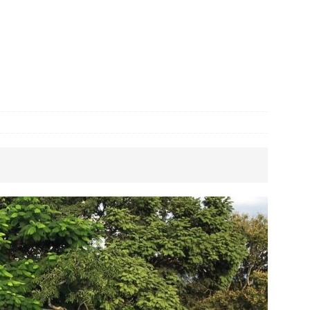
ístup k bezpečnému a efektivnímu ukládání
vitost: Prodej bez stresu a rodinných sporů