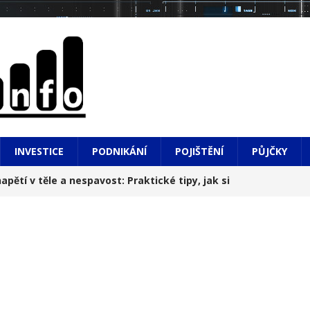
INVESTICE
PODNIKÁNÍ
POJIŠTĚNÍ
PŮJČKY
apětí v těle a nespavost: Praktické tipy, jak si
hledem na město i do hlubin údolí
NOVINKY
, výsledky a do toho diplomová práce: Realita, o
í
NOVINKY