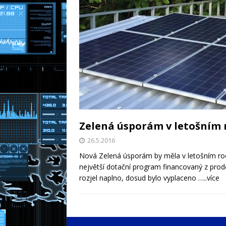
Zelená úsporám v letošním 
26.5.2016
Nová Zelená úsporám by měla v letošním roce
největší dotační program financovaný z prod
rozjel naplno, dosud bylo vyplaceno
…..více