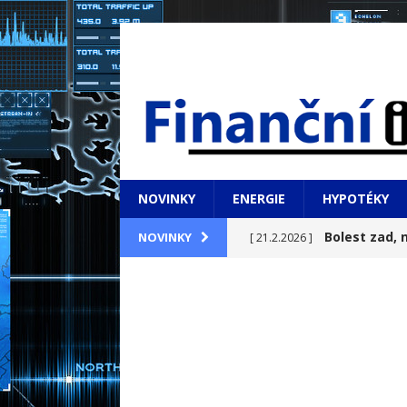
NOVINKY
ENERGIE
HYPOTÉKY
Bolest zad, n
NOVINKY
[ 21.2.2026 ]
pomoci doma
NOVINKY
Bydlení s vý
[ 21.2.2026 ]
Manažer, tým
[ 22.1.2026 ]
které se nahlas nemluv