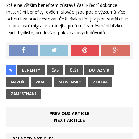
Stále největším benefitem zůstává čas. Předčí dokonce i
materiální benefity, ovšem Slováci jsou podle výzkumů více
ochotní za prací cestovat. Češi však s tím jak jsou starší chuť
do pracovní migrace ztrácejí a preferují zaměstnání blízko
jejich bydliště, především pak z časových důvodů.
BENEFITY
ČAS
ČEŠI
DOTAZNÍK
NÁPLŇ
PRÁCE
SLOVENSKO
ZÁBAVA
ZAMĚSTNÁNÍ
PREVIOUS ARTICLE
NEXT ARTICLE
RELATED ARTICLES