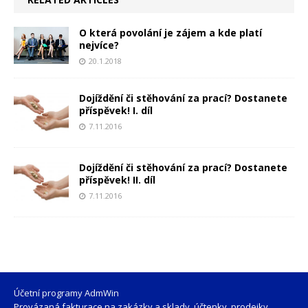
O která povolání je zájem a kde platí
nejvíce?
20.1.2018
Dojíždění či stěhování za prací? Dostanete
příspěvek! I. díl
7.11.2016
Dojíždění či stěhování za prací? Dostanete
příspěvek! II. díl
7.11.2016
Účetní programy AdmWin
Provázaná fakturace na zakázky a sklady, účtenky, prodejky,