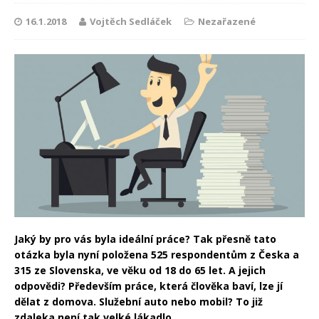
16.1.2018
Vojtěch Sedláček
Nezařazené
Jaký by pro vás byla ideální práce? Tak přesně tato
otázka byla nyní položena 525 respondentům z Česka a
315 ze Slovenska, ve věku od 18 do 65 let. A jejich
odpovědi? Především práce, která člověka baví, lze jí
dělat z domova. Služební auto nebo mobil? To již
zdaleka není tak velké lákadlo.