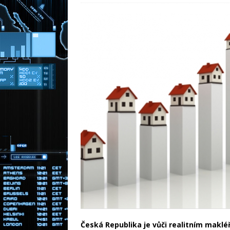
Moderní př
[ 31.12.2025 ]
energie
RADY A TIPY
Zděděná nemo
[ 30.3.2026 ]
NOVINKY
Česká Republika je vůči realitním makléř