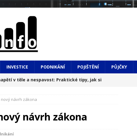
INVESTICE
PODNIKÁNÍ
POJIŠTĚNÍ
PŮJČKY
apětí v těle a nespavost: Praktické tipy, jak si
 a nový návrh zákona
hledem na město i do hlubin údolí
NOVINKY
 nový návrh zákona
, výsledky a do toho diplomová práce: Realita, o
í
NOVINKY
nikání