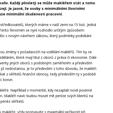
oliv. Každý plnoletý se může makléřem stát a tomu
zejí. Je jasné, že osoby s minimálními životními
e minimální zkušenosti pracovní.
prostředkovatelů, kterých máme v naší zemi na 15 tisíc. Jedná
. Tento fenomén se nyní rozhodlo určitým způsobem
řišlo s novým návrhem zákonu, který podmínky podnikání
ou změny v požadavcích na vzdělání makléřů. Tím by se
ěláním, které mají titul z oborů z práva či ekonomie. Dále
solventy jiných oborů s podobným zaměřením a především
 již nedostanou. Je to především z toho důvodu, že makléři
ylákat z věřitelů finanční obnosy, tedy především ty v podobě
íc korun.
kléře. Například v momentě, kdy nezaplatí nově povinné
run. Makléři navíc budou muset mít peníze svých klientů na
peněz věřitelů.
o makléře, vždy postupujte s maximální pečlivostí při