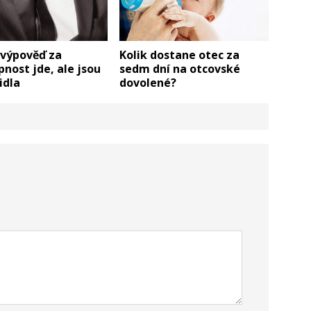
 výpověď za
Kolik dostane otec za
nost jde, ale jsou
sedm dní na otcovské
idla
dovolené?