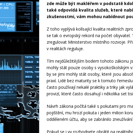
zde může být makléřem v podstatě kdok
také odpovídá kvalita služeb, které nabí
zkušenostmi, vám mohou nabídnout pouz
Z toho vyplývá kolísající kvalita realitních z
se tak o evropský rekord na počet obyvatel
zregulovat Ministerstvo místního rozvoje. P
v realitách reguluje.
Tím nejdůležitějším bodem tohoto zákonu js
mohly stát pouze osoby s vysokoškolským vzd
by se jimi mohly stát osoby, které jsou ab
praxí. Lidé bez maturity se k tomuto řemeslu
často používají nekalé praktiky a triky jak v
provizí, které často dosahují i několika set tis
Návrh zákona počítá také s pokutami pro ma
pojištění, mu hrozí pokuta i jeden milion ko
odděleném účtu, aby se zabránilo zneužívání 
Pokud se i vy rozhodnete obrátit na realitníh