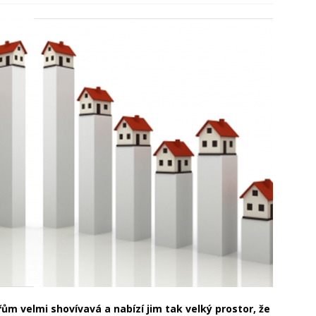
ístup k bezpečnému a efektivnímu ukládání
vitost: Prodej bez stresu a rodinných sporů
ům velmi shovívavá a nabízí jim tak velký prostor, že