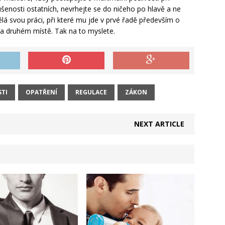
šenosti ostatních, nevrhejte se do ničeho po hlavě a ne
lá svou práci, při které mu jde v prvé řadě především o
 na druhém místě. Tak na to myslete.
TI
OPATŘENÍ
REGULACE
ZÁKON
NEXT ARTICLE