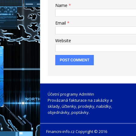
Name
*
Email
*
Website
Účetní programy AdmWin
Provázaná fakturace na zakázky a
sklady, účtenky, prodejky, nabídky,
objednávky, poptávky.
Financni-info.cz Copyright © 2016