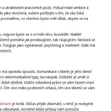
 a atraktivních pracovních pozic. Pokud máte ambice a
vás jako stvořená, ovšem počítejte s tím, že vás čeká
m prozradíme, co všechno byste měli dělat, abyste se na
e
, nejprve byste se o ní měli něco dozvědět. Makléř
ičemž pomáhá jak prodávajícím, tak i kupujícím. Nestará se
ek. Funguje jako vyjednavač, psycholog a marketér. Dále má
tostech.
e
má opravdu spoustu. Komunikace s klienti je jeho denní
ro nekomunikativní typy, ba naopak. Důležité je umět si
í době obtížné. Dobře odvedená práce se vám časem vrací
í. Čím více máte pozitivních ohlasů, tím více klientů se vám
alitách
je tvrdá. Občas přijde zklamání, s nímž je nezbytné
é a zdlouhavé, nicméně lidský přístup vám pomůže.