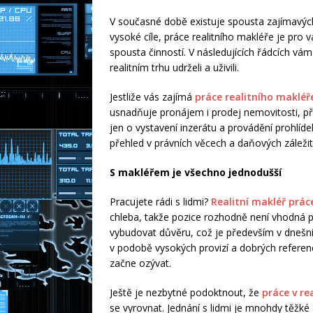
V současné době existuje spousta zajímavých
vysoké cíle, práce realitního makléře je pro 
spousta činností. V následujících řádcích vá
realitním trhu udrželi a uživili.
Jestliže vás zajímá
práce realitního makléř
usnadňuje pronájem i prodej nemovitosti, př
jen o vystavení inzerátu a provádění prohlíd
přehled v právních věcech a daňových záleži
S makléřem je všechno jednodušší
Pracujete rádi s lidmi?
Realitní makléř prác
chleba, takže pozice rozhodně není vhodná p
vybudovat důvěru, což je především v dnešn
v podobě vysokých provizí a dobrých referenc
začne ozývat.
Ještě je nezbytné podoktnout, že
práce v re
se vyrovnat. Jednání s lidmi je mnohdy těžk