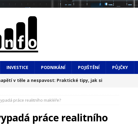
INVESTICE
PODNIKÁNÍ
POJIŠTĚNÍ
PŮJČKY
apětí v těle a nespavost: Praktické tipy, jak si
 vypadá práce realitního makléře?
hledem na město i do hlubin údolí
NOVINKY
vypadá práce realitního
, výsledky a do toho diplomová práce: Realita, o
í
NOVINKY