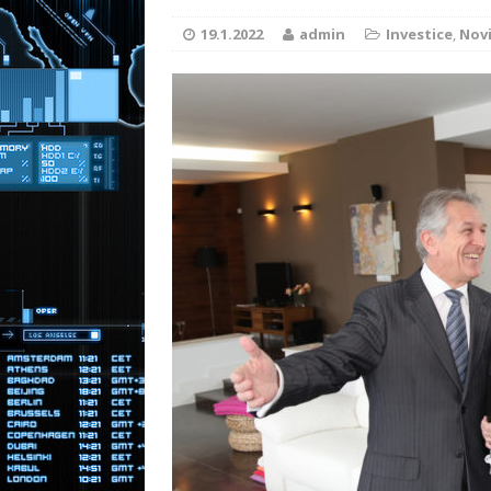
Moderní př
[ 31.12.2025 ]
19.1.2022
admin
Investice
,
Nov
energie
RADY A TIPY
Zděděná nemo
[ 30.3.2026 ]
NOVINKY