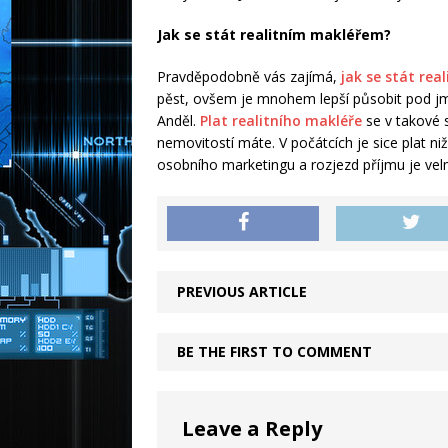
Jak se stát realitním makléřem?
Pravděpodobně vás zajímá,
jak se stát re
pěst, ovšem je mnohem lepší působit pod j
Anděl.
Plat realitního makléře
se v takové s
nemovitostí máte. V počátcích je sice plat ni
osobního marketingu a rozjezd příjmu je velm
PREVIOUS ARTICLE
BE THE FIRST TO COMMENT
Leave a Reply