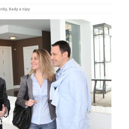
ístup k bezpečnému a efektivnímu ukládání
inky
,
Rady a tipy
vitost: Prodej bez stresu a rodinných sporů