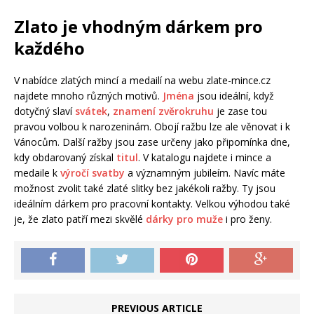
Zlato je vhodným dárkem pro
každého
V nabídce zlatých mincí a medailí na webu zlate-mince.cz
najdete mnoho různých motivů.
Jména
jsou ideální, když
dotyčný slaví
svátek
,
znamení zvěrokruhu
je zase tou
pravou volbou k narozeninám. Obojí ražbu lze ale věnovat i k
Vánocům. Další ražby jsou zase určeny jako připomínka dne,
kdy obdarovaný získal
titul
. V katalogu najdete i mince a
medaile k
výročí svatby
a významným jubileím. Navíc máte
možnost zvolit také zlaté slitky bez jakékoli ražby. Ty jsou
ideálním dárkem pro pracovní kontakty. Velkou výhodou také
je, že zlato patří mezi skvělé
dárky pro muže
i pro ženy.
PREVIOUS ARTICLE