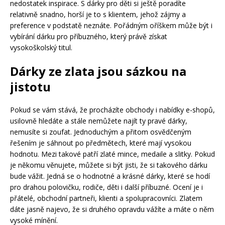
nedostatek inspirace. S dárky pro děti si ještě poradíte
relativně snadno, horší je to s klientem, jehož zájmy a
preference v podstatě neznáte. Pořádným oříškem může být i
vybírání dárku pro příbuzného, který právě získat
vysokoškolský titul.
Dárky ze zlata jsou sázkou na
jistotu
Pokud se vám stává, že procházíte obchody i nabídky e-shopů,
usilovně hledáte a stále nemůžete najít ty pravé dárky,
nemusíte si zoufat. Jednoduchým a přitom osvědčeným
řešením je sáhnout po předmětech, které mají vysokou
hodnotu. Mezi takové patří zlaté mince, medaile a slitky. Pokud
je někomu věnujete, můžete si být jisti, že si takového dárku
bude vážit. Jedná se o hodnotné a krásné dárky, které se hodí
pro drahou polovičku, rodiče, děti i další příbuzné. Ocení je i
přátelé, obchodní partneři, klienti a spolupracovníci. Zlatem
dáte jasně najevo, že si druhého opravdu vážíte a máte o něm
vysoké mínění.