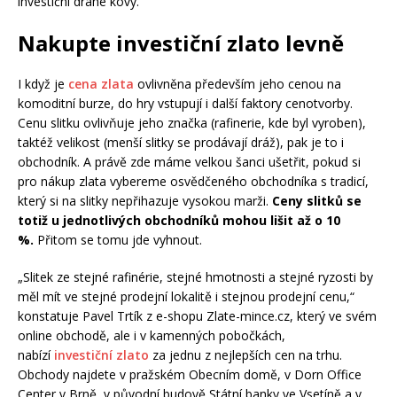
investiční drahé kovy.
Nakupte investiční zlato levně
I když je
cena zlata
ovlivněna především jeho cenou na
komoditní burze, do hry vstupují i další faktory cenotvorby.
Cenu slitku ovlivňuje jeho značka (rafinerie, kde byl vyroben),
taktéž velikost (menší slitky se prodávají dráž), pak je to i
obchodník. A právě zde máme velkou šanci ušetřit, pokud si
pro nákup zlata vybereme osvědčeného obchodníka s tradicí,
který si na slitky nepřihazuje vysokou marži.
Ceny slitků se
totiž u jednotlivých obchodníků mohou lišit až o 10
%.
Přitom se tomu jde vyhnout.
„Slitek ze stejné rafinérie, stejné hmotnosti a stejné ryzosti by
měl mít ve stejné prodejní lokalitě i stejnou prodejní cenu,“
konstatuje Pavel Trtík z e-shopu Zlate-mince.cz, který ve svém
online obchodě, ale i v kamenných pobočkách,
nabízí
investiční zlato
za jednu z nejlepších cen na trhu.
Obchody najdete v pražském Obecním domě, v Dorn Office
Center v Brně, v původní budově Státní banky ve Vsetíně a v