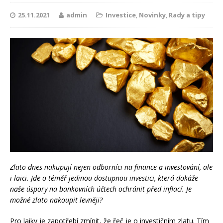
25.11.2021
admin
Investice
,
Novinky
,
Rady a tipy
Zlato dnes nakupují nejen odborníci na finance a investování, ale
i laici. Jde o téměř jedinou dostupnou investici, která dokáže
naše úspory na bankovních účtech ochránit před inflací. Je
možné zlato nakoupit levněji?
Pro laiky je zapotřebí zmínit, že řeč je o investičním zlatu. Tím