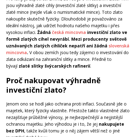
jsou výhradně zlaté cihly (investiční zlaté slitky) a investiční
zlaté mince (nejde však o numismatické mince). Toto zlato
nakoupíte skutečně fyzicky. Dlouhodobě je považováno za
ideální nástroj, jak udržet hodnotu našeho majetku i přes
vysokou inflaci.
Žádná
česká mincovna
investiční zlato ve
formě zlatých cihel nevyrábí. Mezi producenty světově
uznávaných zlatých cihliček nepatří ani žádná
slovenská
mincovna
.
V obou zemích jsou tedy zájemci o investování do
zlata odkázaní na zahraniční slitky a mince. Předně to
bývají
zlaté slitky švýcarských rafinerií
.
Proč nakupovat výhradně
investiční zlato?
Jenom ono se hodí jako ochrana proti inflaci. Současně jde o
majetek, který fyzicky vlastníte. Přestože takto vlastněné zlato
nezajišťuje průběžné výnosy, je nejbezpečnější a nejjistější
ochranou majetku. Jeho výhodou je i to, že jej
nakupujete
bez DPH
, takže kvůli tomu je o něj zájem větší než o jiné